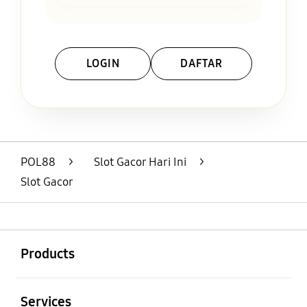
LOGIN
DAFTAR
Layer Popup Close
POL88
>
Slot Gacor Hari Ini
>
Slot Gacor
Buka
Footer Navigation
Products
Buka
Services