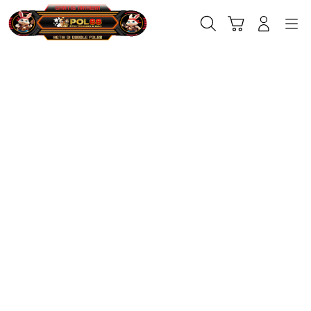
Skip
to
Cari
Troli
Login
Navigation
content