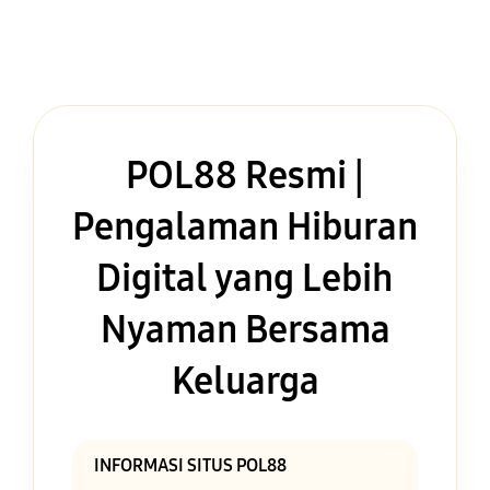
POL88 Resmi |
Pengalaman Hiburan
Digital yang Lebih
Nyaman Bersama
Keluarga
INFORMASI SITUS POL88